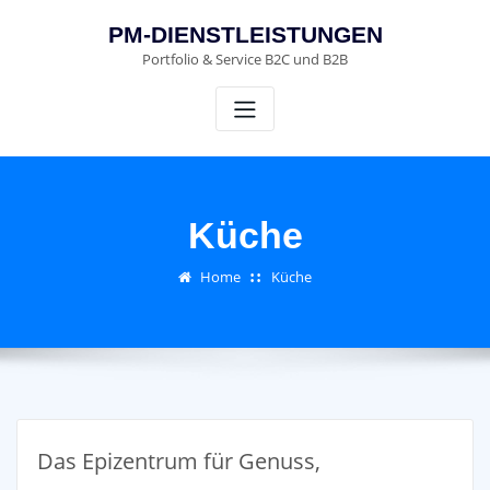
Skip
PM-DIENSTLEISTUNGEN
to
Portfolio & Service B2C und B2B
content
Küche
Home
Küche
Das Epizentrum für Genuss,