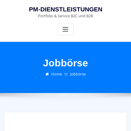
Skip
PM-DIENSTLEISTUNGEN
to
Portfolio & Service B2C und B2B
content
Jobbörse
Home
Jobbörse