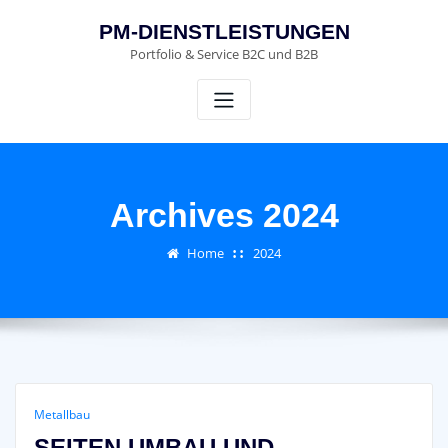
Skip
PM-DIENSTLEISTUNGEN
to
Portfolio & Service B2C und B2B
content
Archives 2024
Home
2024
Metallbau
SEITEN UMBAU UND